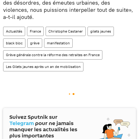
des désordres, des émeutes urbaines, des
violences, nous puissions interpeller tout de suite»,
a-t-il ajouté.
Actualités
France
Christophe Castaner
gilets jaunes
black bloc
grève
manifestation
Grève générale contre la réforme des retraites en France
Les Gilets jaunes après un an de mobilisation
Suivez Sputnik sur
Telegram
pour ne jamais
manquer les actualités les
plus importantes