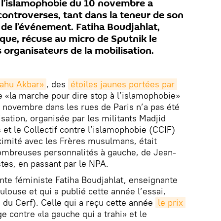
 l’islamophobie du 10 novembre a
ontroverses, tant dans la teneur de son
 de l’événement. Fatiha Boudjahlat,
aïque, récuse au micro de Sputnik le
s organisateurs de la mobilisation.
lahu Akbar»
, des
étoiles jaunes portées par 
ue «la marche pour dire stop à l’islamophobie»
 novembre dans les rues de Paris n’a pas été
sation, organisée par les militants Madjid
t le Collectif contre l’islamophobie (CCIF)
imité avec les Frères musulmans, était
ombreuses personnalités à gauche, de Jean-
tes, en passant par le NPA.
ante féministe Fatiha Boudjahlat, enseignante
louse et qui a publié cette année l’essai,
 du Cerf). Celle qui a reçu cette année
le prix 
e contre «la gauche qui a trahi» et le