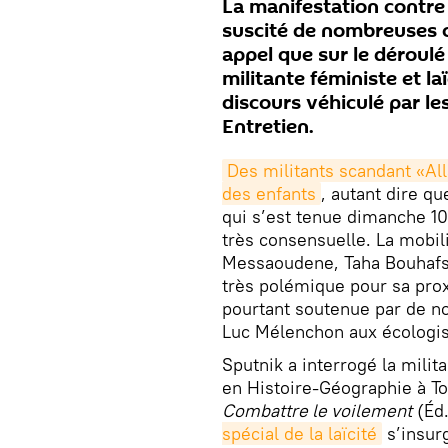
La manifestation contre
suscité de nombreuses c
appel que sur le déroulé
militante féministe et l
discours véhiculé par le
Entretien.
Des militants scandant «Al
des enfants
, autant dire q
qui s’est tenue dimanche 10
très consensuelle. La mobili
Messaoudene, Taha Bouhafs e
très polémique pour sa prox
pourtant soutenue par de n
Luc Mélenchon aux écologis
Sputnik a interrogé la milit
en Histoire-Géographie à Tou
Combattre le voilement
(Éd.
spécial de la laïcité
s’insurg