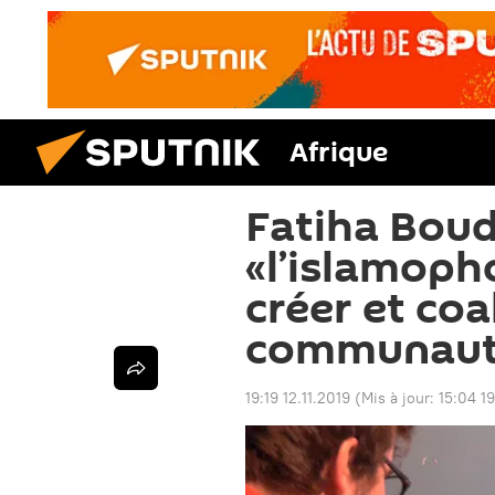
Afrique
Fatiha Boud
«l’islamopho
créer et coal
communaut
19:19 12.11.2019
(Mis à jour:
15:04 19