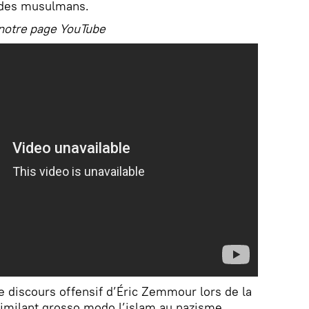
 des musulmans.
 notre page YouTube
 discours offensif d’Éric Zemmour lors de la
similant grosso modo l’islam au nazisme.