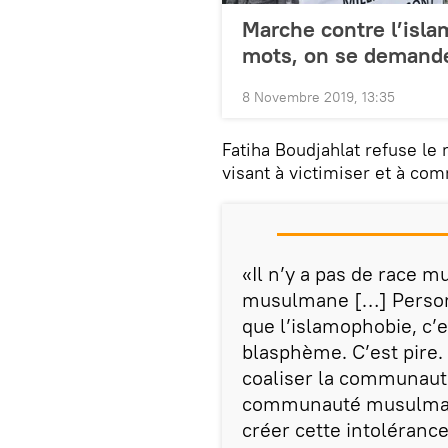
Marche contre l’isla
mots, on se demande
8 Novembre 2019, 13:35
Fatiha Boudjahlat refuse le 
visant à victimiser et à c
«Il n’y a pas de race m
musulmane […] Personn
que l’islamophobie, c’e
blasphème. C’est pire. 
coaliser la communaut
communauté musulmane s
créer cette intolérance