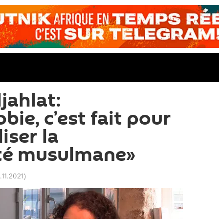
jahlat:
bie, c’est fait pour
iser la
é musulmane»
.11.2021
)