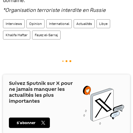
domaine.
*Organisation terroriste interdite en Russie
Interviews
Opinion
International
Actualités
Libye
Khalifa Haftar
Fayez el-Sarraj
Suivez Sputnik sur
X
pour
ne jamais manquer les
actualités les plus
importantes
S’abonner