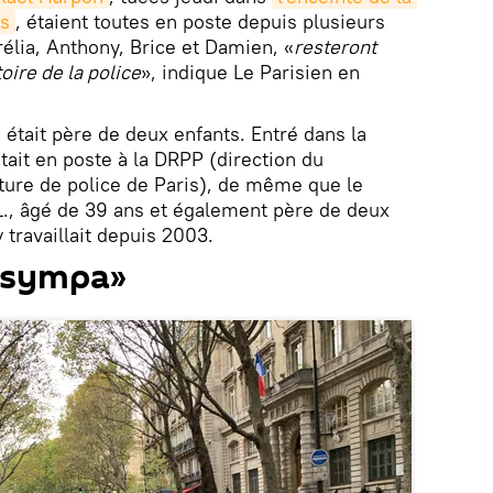
is
, étaient toutes en poste depuis plusieurs
lia, Anthony, Brice et Damien, «
resteront
oire de la police
», indique Le Parisien en
 était père de deux enfants. Entré dans la
était en poste à la DRPP (direction du
ture de police de Paris), de même que le
L., âgé de 39 ans et également père de deux
 travaillait depuis 2003.
s sympa»