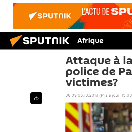
Afrique
Attaque à l
police de Pa
victimes?
08:09 05.10.2019
(Mis à jour:
15:00