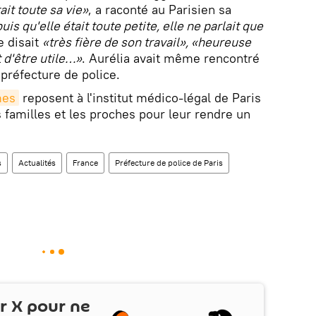
ait toute sa vie»
, a raconté au Parisien sa
is qu'elle était toute petite, elle ne parlait que
e disait
«très fière de son travail», «heureuse
t d'être utile…»
. Aurélia avait même rencontré
 préfecture de police.
mes
reposent à l'institut médico-légal de Paris
 familles et les proches pour leur rendre un
s
Actualités
France
Préfecture de police de Paris
ur
X
pour ne