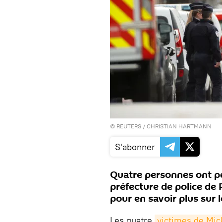
©
REUTERS
/ CHRISTIAN HARTMANN
S'abonner
Quatre personnes ont per
préfecture de police de P
pour en savoir plus sur 
Les quatre
victimes de Mic