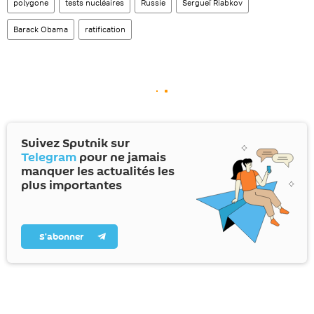
polygone
tests nucléaires
Russie
Sergueï Riabkov
Barack Obama
ratification
Suivez Sputnik sur
Telegram
pour ne jamais
manquer les actualités les
plus importantes
S’abonner