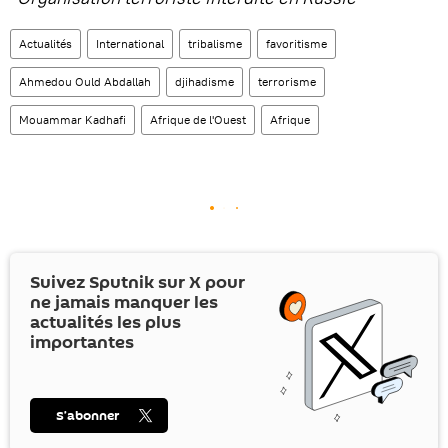
Actualités
International
tribalisme
favoritisme
Ahmedou Ould Abdallah
djihadisme
terrorisme
Mouammar Kadhafi
Afrique de l'Ouest
Afrique
Suivez Sputnik sur
X
pour
ne jamais manquer les
actualités les plus
importantes
S’abonner