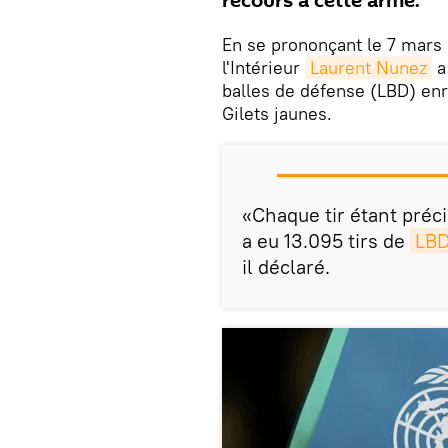
recours à cette arme.
En se prononçant le 7 mars d
l'Intérieur
Laurent Nunez
a
balles de défense (LBD) en
Gilets jaunes.
«Chaque tir étant préc
a eu 13.095 tirs de
LB
il déclaré.