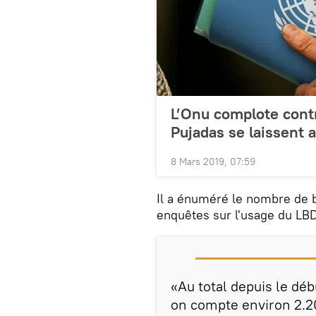
L’Onu complote contr
Pujadas se laissent a
8 Mars 2019, 07:59
Il a énuméré le nombre de b
enquêtes sur l'usage du LBD
«Au total depuis le dé
on compte environ 2.20