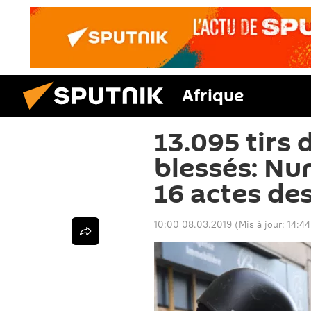
Afrique
13.095 tirs 
blessés: Nun
16 actes des
10:00 08.03.2019
(Mis à jour:
14:44