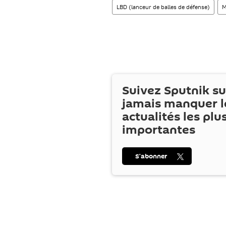
LBD (lanceur de balles de défense)
M
Suivez Sputnik s
jamais manquer l
actualités les plu
importantes
S’abonner