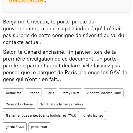
Benjamin Griveaux, le porte-parole du
gouvernement, a pour sa part indiqué qu’il n’était
pas surpris de cette consigne de sévérité au vu du
contexte actuel.
Selon le Canard enchaîné, fin janvier, lors de la
première divulgation de ce document, un porte-
parole du parquet aurait déclaré: «Ne laissez pas
penser que le parquet de Paris prolonge les GAV de
gens qui n'ont rien fait».
Actualités
France
Paris
Rémy Heitz
Vincent Charmoillaux
Canard Enchaîné
Syndicat de la magistrature
Traitement des antécédents judiciaires (TAJ)
gilets jaunes
garde à vue
procureur