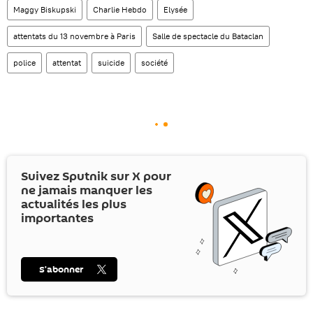
Maggy Biskupski
Charlie Hebdo
Elysée
attentats du 13 novembre à Paris
Salle de spectacle du Bataclan
police
attentat
suicide
société
Suivez Sputnik sur
X
pour
ne jamais manquer les
actualités les plus
importantes
S’abonner