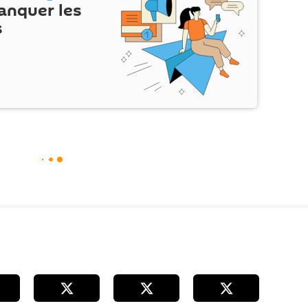
anquer les
s