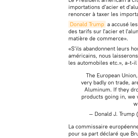
importations d'acier et d'a
renoncer à taxer les impor
Donald Trump
a accusé les
des tarifs sur l'acier et l'a
matière de commerce».
«S'ils abandonnent leurs hor
américains, nous laisserons
les automobiles etc.», a-t-il
The European Union, 
very badly on trade, ar
Aluminum. If they drop
products going in, we w
w
— Donald J. Trump
​La commissaire européenn
pour sa part déclaré que Bru