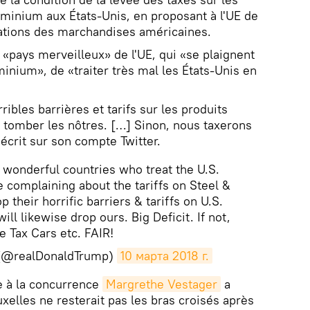
luminium aux États-Unis, en proposant à l'UE de
tations des marchandises américaines.
 «pays merveilleux» de l'UE, qui «se plaignent
luminium», de «traiter très mal les États-Unis en
ribles barrières et tarifs sur les produits
 tomber les nôtres. […] Sinon, nous taxerons
 écrit sur son compte Twitter.
wonderful countries who treat the U.S.
e complaining about the tariffs on Steel &
 their horrific barriers & tariffs on U.S.
ill likewise drop ours. Big Deficit. If not,
e Tax Cars etc. FAIR!
 (@realDonaldTrump)
10 марта 2018 г.
e à la concurrence
Margrethe Vestager
a
xelles ne resterait pas les bras croisés après