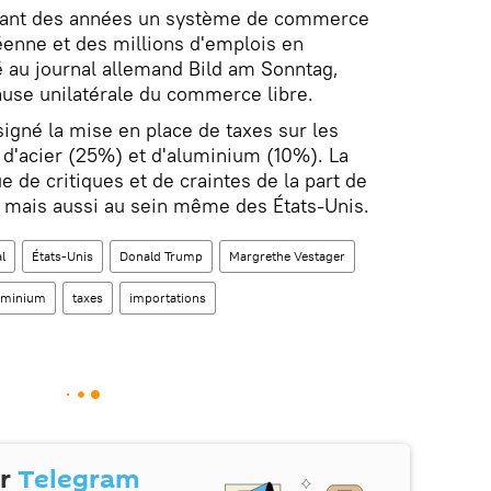
dant des années un système de commerce
éenne et des millions d'emplois en
é au journal allemand Bild am Sonntag,
use unilatérale du commerce libre.
igné la mise en place de taxes sur les
 d'acier (25%) et d'aluminium (10%). La
 de critiques et de craintes de la part de
e mais aussi au sein même des États-Unis.
l
États-Unis
Donald Trump
Margrethe Vestager
uminium
taxes
importations
ur
Telegram