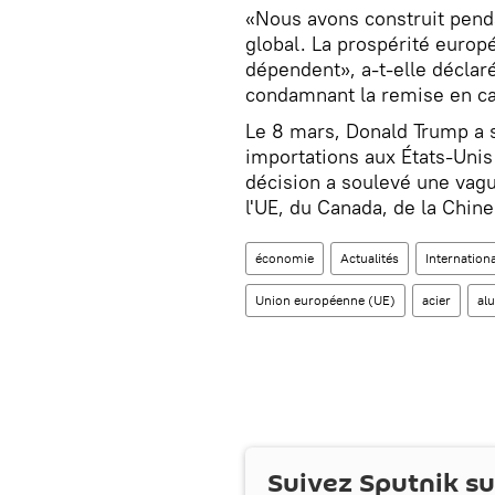
«Nous avons construit pen
global. La prospérité europ
dépendent», a-t-elle déclar
condamnant la remise en ca
Le 8 mars, Donald Trump a s
importations aux États-Unis
décision a soulevé une vague
l'UE, du Canada, de la Chin
économie
Actualités
Internationa
Union européenne (UE)
acier
al
Suivez Sputnik s