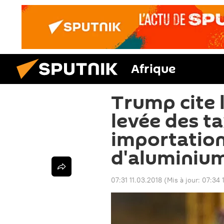
Afrique
Trump cite l
levée des ta
importation
d'aluminiu
07:31 11.03.2018
(Mis à jour:
07:34 