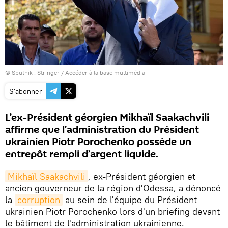
© Sputnik . Stringer
/
Accéder à la base multimédia
S'abonner
L’ex-Président géorgien Mikhaïl Saakachvili
affirme que l’administration du Président
ukrainien Piotr Porochenko possède un
entrepôt rempli d’argent liquide.
Mikhaïl Saakachvili
, ex-Président géorgien et
ancien gouverneur de la région d'Odessa, a dénoncé
la
corruption
au sein de l'équipe du Président
ukrainien Piotr Porochenko lors d'un briefing devant
le bâtiment de l'administration ukrainienne.