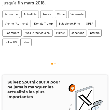
jusqu'à fin mars 2018.
économie
Actualités
Russie
Chine
Venezuela
Vienne (Autriche)
Donald Trump
Eulogio del Pino
OPEP
Bloomberg
Wall Street Journal
PDVSA
sanctions
pétrole
dollar US
refus
Suivez Sputnik sur
X
pour
ne jamais manquer les
actualités les plus
importantes