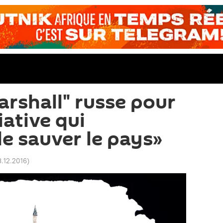
arshall" russe pour
tiative qui
e sauver le pays»
3.12.2016
)