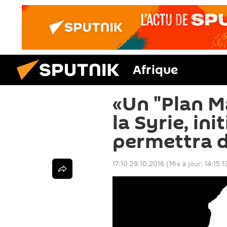
Afrique
«Un "Plan M
la Syrie, ini
permettra d
17:10 29.10.2016
(Mis à jour:
14:15 1