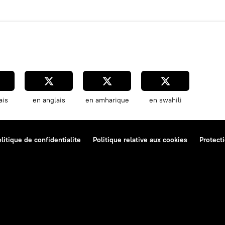
ais
en anglais
en amharique
en swahili
litique de confidentialite
Politique relative aux cookies
Protect