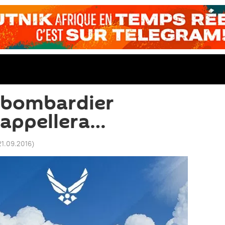
 bombardier
'appellera…
21.09.2016
)