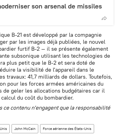
moderniser son arsenal de missiles
gique B-21 est développé par la compagnie
er par les images déjà publiées, le nouvel
rdier furtif B-2 — il se présente également
ante subsonique utilisant les technologies de
era plus petit que le B-2 et sera doté de
uire la visibilité de l'appareil dans le
s travaux: 41,7 milliards de dollars. Toutefois,
ion pour les forces armées américaines du
de geler les allocations budgétaires car il
calcul du coût du bombardier.
 ce contenu n'engagent que la responsabilité
-Unis
John McCain
Force aérienne des États-Unis