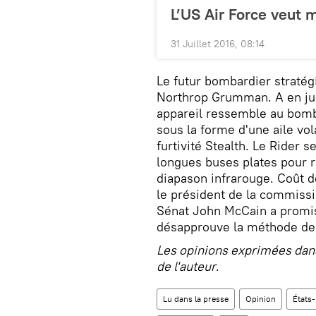
L’US Air Force veut 
31 Juillet 2016, 08:14
Le futur bombardier straté
Northrop Grumman. A en jug
appareil ressemble au bomba
sous la forme d'une aile vol
furtivité Stealth. Le Rider s
longues buses plates pour réd
diapason infrarouge. Coût de
le président de la commiss
Sénat John McCain a promis 
désapprouve la méthode de 
Les opinions exprimées dans
de l'auteur
.
Lu dans la presse
Opinion
États