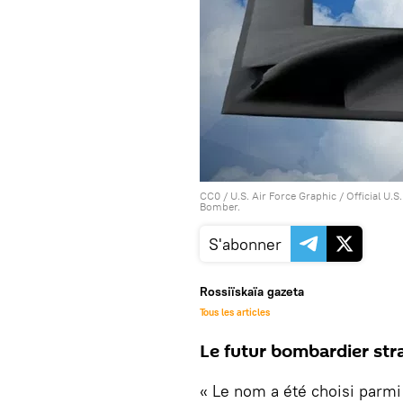
CC0
/ U.S. Air Force Graphic /
Official U.
Bomber.
S'abonner
Rossiïskaïa gazeta
Tous les articles
Le futur bombardier stra
« Le nom a été choisi parmi