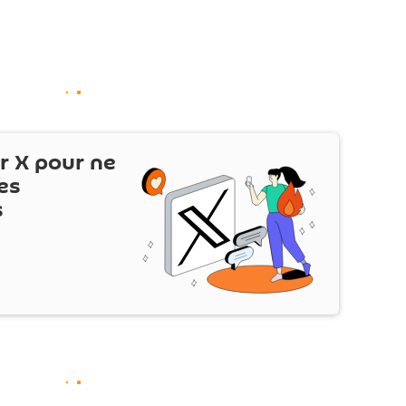
ur
X
pour ne
es
s