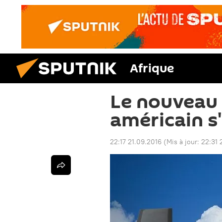
Afrique
Le nouveau
américain s
22:17 21.09.2016
(Mis à jour:
22:31 