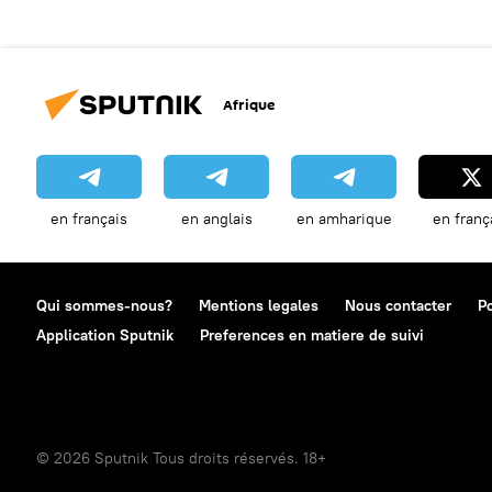
Afrique
en français
en anglais
en amharique
en franç
Qui sommes-nous?
Mentions legales
Nous contacter
Po
Application Sputnik
Preferences en matiere de suivi
© 2026 Sputnik Tous droits réservés. 18+