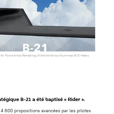
S. Air Force Artist Rendering of the Northrop Grumman B-21 Heavy
tégique B-21 a été baptisé « Rider ».
 4 600 propositions avancées par les pilotes