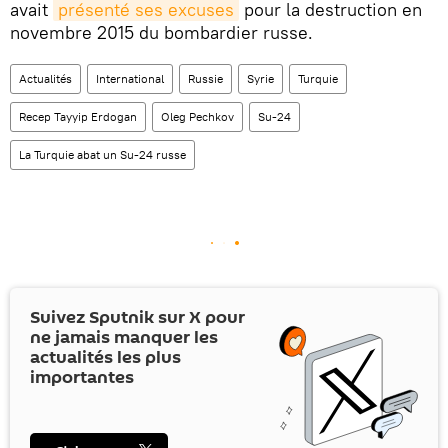
avait
présenté ses excuses
pour la destruction en
novembre 2015 du bombardier russe.
Actualités
International
Russie
Syrie
Turquie
Recep Tayyip Erdogan
Oleg Pechkov
Su-24
La Turquie abat un Su-24 russe
Suivez Sputnik sur
X
pour
ne jamais manquer les
actualités les plus
importantes