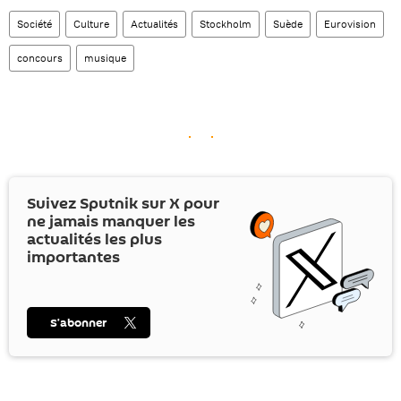
Société
Culture
Actualités
Stockholm
Suède
Eurovision
concours
musique
Suivez Sputnik sur
X
pour
ne jamais manquer les
actualités les plus
importantes
S’abonner