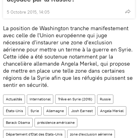
5 Octobre 2015, 14:05
La position de Washington tranche manifestement
avec celle de l'Union européenne qui juge
nécessaire d'instaurer une zone d'exclusion
aérienne pour mettre un terme à la guerre en Syrie.
Cette idée a été soutenue notamment par la
chancelière allemande Angela Merkel, qui propose
de mettre en place une telle zone dans certaines
régions de la Syrie afin que les réfugiés puissent se
sentir en sécurité.
Actualités
International
Trêve en Syrie (2016)
Russie
États-Unis
Syrie
Allemagne
Josh Earnest
Angela Merkel
Barack Obama
présidence américaine
Département d'Etat des Etats-Unis
zone d'exclusion aérienne