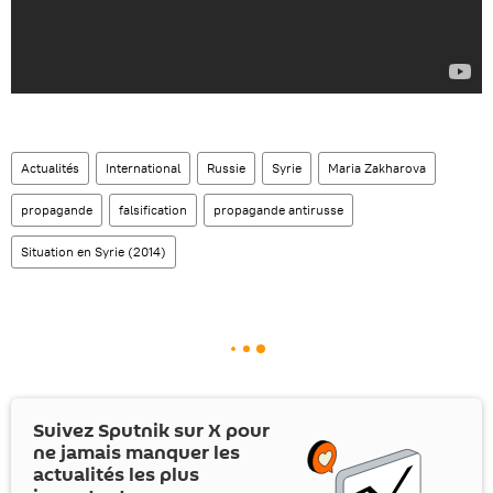
Actualités
International
Russie
Syrie
Maria Zakharova
propagande
falsification
propagande antirusse
Situation en Syrie (2014)
Suivez Sputnik sur
X
pour
ne jamais manquer les
actualités les plus