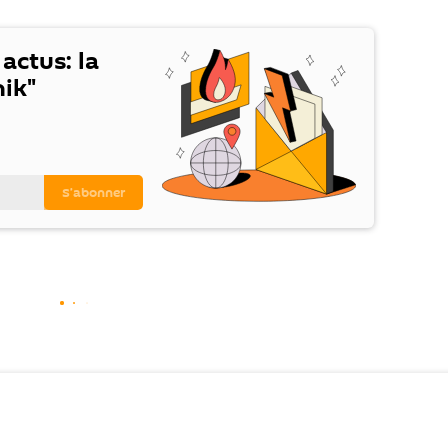
 actus: la
ik"