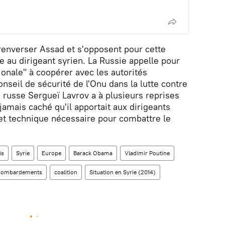
renverser Assad et s'opposent pour cette
de au dirigeant syrien. La Russie appelle pour
tionale" à coopérer avec les autorités
nseil de sécurité de l'Onu dans la lutte contre
ie russe Sergueï Lavrov a à plusieurs reprises
amais caché qu'il apportait aux dirigeants
e et technique nécessaire pour combattre le
is
Syrie
Europe
Barack Obama
Vladimir Poutine
bombardements
coalition
Situation en Syrie (2014)