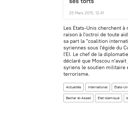
ses torts
25 Mars 2015, 12:41
Les Etats-Unis cherchent à 
raison à l'octroi de toute ai
sa part la "coalition interna
syriennes sous l'égide du Co
l'EI. Le chef de la diplomat
déclaré que Moscou n'avait j
syriens le soutien militair
terrorisme.
Actualités
International
États-Un
Bachar el-Assad
Etat islamique