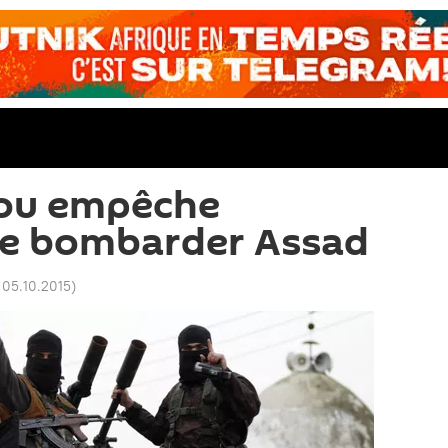
cou empêche
de bombarder Assad
 05.10.2015
)