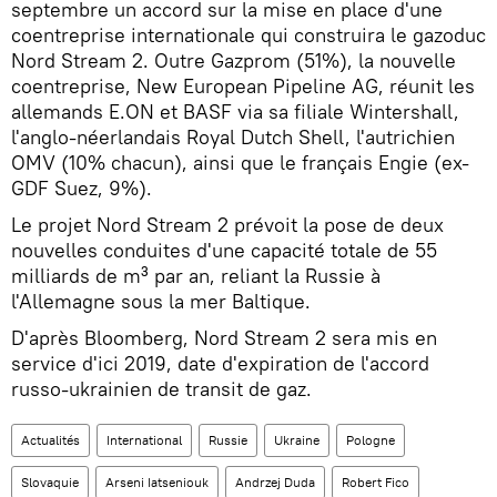
septembre un accord sur la mise en place d'une
coentreprise internationale qui construira le gazoduc
Nord Stream 2. Outre Gazprom (51%), la nouvelle
coentreprise, New European Pipeline AG, réunit les
allemands E.ON et BASF via sa filiale Wintershall,
l'anglo-néerlandais Royal Dutch Shell, l'autrichien
OMV (10% chacun), ainsi que le français Engie (ex-
GDF Suez, 9%).
Le projet Nord Stream 2 prévoit la pose de deux
nouvelles conduites d'une capacité totale de 55
milliards de m³ par an, reliant la Russie à
l'Allemagne sous la mer Baltique.
D'après Bloomberg, Nord Stream 2 sera mis en
service d'ici 2019, date d'expiration de l'accord
russo-ukrainien de transit de gaz.
Actualités
International
Russie
Ukraine
Pologne
Slovaquie
Arseni Iatseniouk
Andrzej Duda
Robert Fico