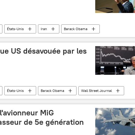
États-Unis
Iran
Barack Obama
que US désavouée par les
États-Unis
Barack Obama
Wall Street Journal
élections
opinion publique
l'avionneur MiG
asseur de 5e génération