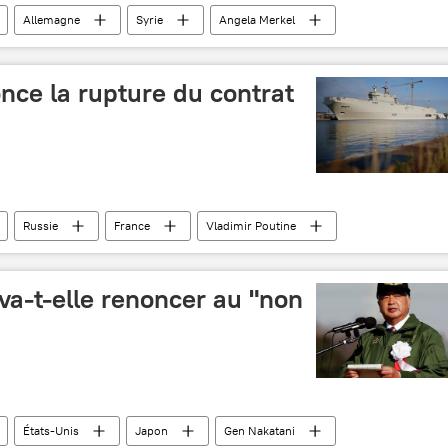
Allemagne
Syrie
Angela Merkel
once la rupture du contrat
Russie
France
Vladimir Poutine
Résiliation du contrat Mistral
va-t-elle renoncer au "non
États-Unis
Japon
Gen Nakatani