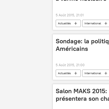
5 Août 2015, 21:01
Actualités
International
programme nucléaire iranien
Sondage: la politi
Américains
5 Août 2015, 21:00
Actualités
International
NBC News
sondage
Salon MAKS 2015: 
présentera son ch