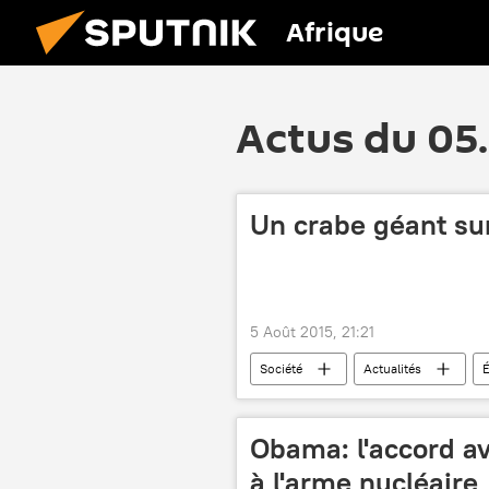
Afrique
Actus du 05
Un crabe géant sur
5 Août 2015, 21:21
Société
Actualités
É
SETI
extraterrestres
La planète Mars: entre imaginaire et réa
Obama: l'accord ave
à l'arme nucléaire