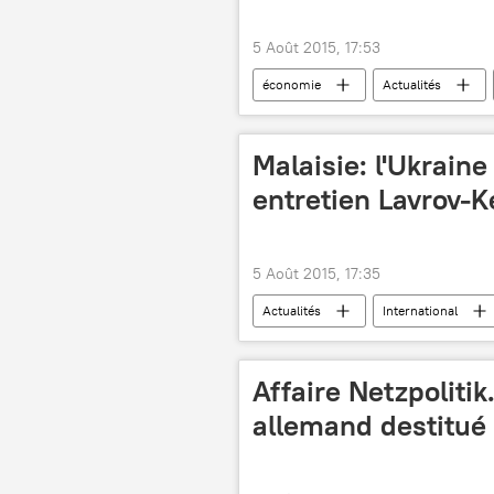
5 Août 2015, 17:53
économie
Actualités
agriculture
embargo
Malaisie: l'Ukraine
entretien Lavrov-K
5 Août 2015, 17:35
Actualités
International
John Kerry
Association des 
Affaire Netzpolitik
allemand destitué