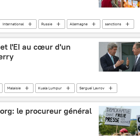
International
Russie
Allemagne
sanctions
pommes
 et l'EI au cœur d'un
erry
Malaisie
Kuala Lumpur
Sergueï Lavrov
nations de l'Asie du Sud-Est (ASEAN)
.org: le procureur général