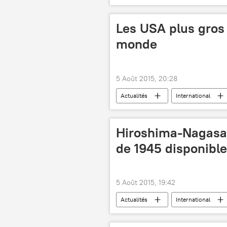
Shigeki Hakamada
principes 
Les USA plus gros
monde
5 Août 2015, 20:28
Actualités
International
Chine
Hiroshima-Nagasaki
de 1945 disponible
5 Août 2015, 19:42
Actualités
International
70e anniversaire des bombardements n