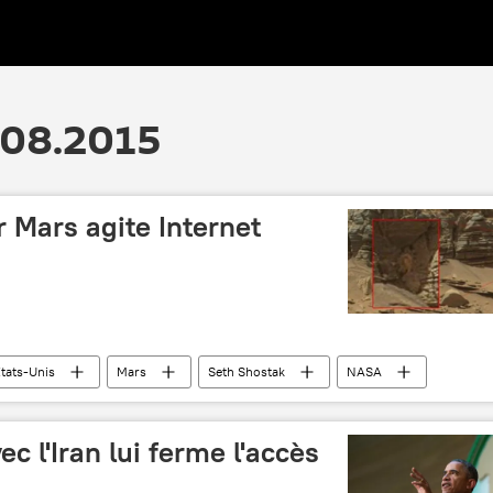
.08.2015
 Mars agite Internet
tats-Unis
Mars
Seth Shostak
NASA
crabe
araignée
vie sur Mars
lité
Sciences et tech
insolite
c l'Iran lui ferme l'accès