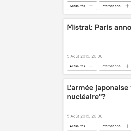
Actualités
International
Etat islamique
menaces
Mistral: Paris ann
5 Août 2015, 20:30
Actualités
International
François Hollande
Mistral
L'armée japonaise 
nucléaire"?
5 Août 2015, 20:30
Actualités
International