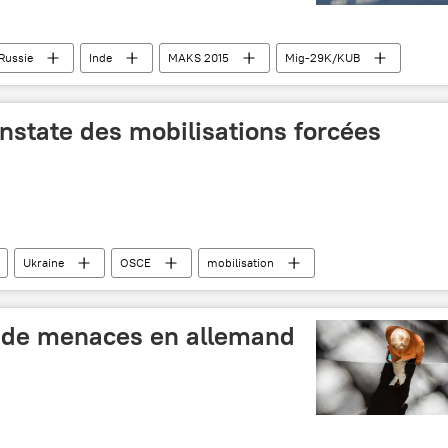
Russie
Inde
MAKS 2015
Mig-29K/KUB
nstate des mobilisations forcées
Ukraine
OSCE
mobilisation
o de menaces en allemand