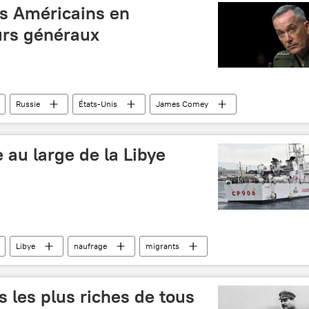
es Américains en
urs généraux
Russie
États-Unis
James Comey
Mark Milley
Robert Neller
 au large de la Libye
Libye
naufrage
migrants
 les plus riches de tous