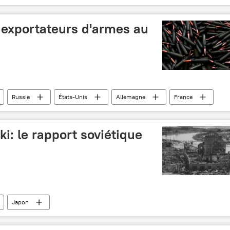
non nucléaires
 exportateurs d'armes au
Russie
États-Unis
Allemagne
France
: le rapport soviétique
Japon
ucléaires d'Hiroshima et Nagasaki
bombardements