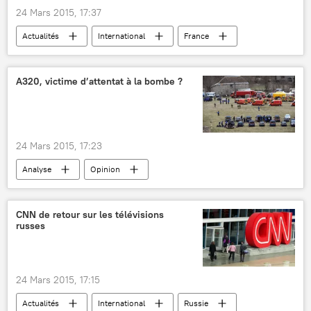
24 Mars 2015, 17:37
Actualités
International
France
Peter Brandl
Germanwings
Airbus A320
crash d'avion
A320, victime d’attentat à la bombe ?
Crash de l'Airbus A320 de Germanwings
24 Mars 2015, 17:23
Analyse
Opinion
Crash de l'Airbus A320 de Germanwings
Allemagne
France
Espagne
CNN de retour sur les télévisions
russes
Gilles Arnaud
Germanwings
Lufthansa
Airbus Group
Airbus A320
crash d'avion
24 Mars 2015, 17:15
Actualités
International
Russie