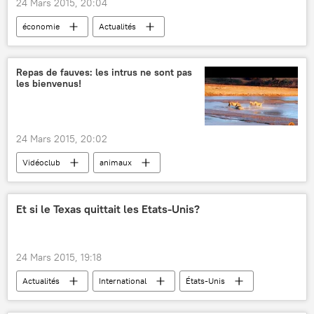
24 Mars 2015, 20:04
économie
Actualités
Possible sortie de la Grèce de la zone euro
Grèce
George Soros
zone euro
Repas de fauves: les intrus ne sont pas
les bienvenus!
24 Mars 2015, 20:02
Vidéoclub
animaux
Et si le Texas quittait les Etats-Unis?
24 Mars 2015, 19:18
Actualités
International
États-Unis
Texas
Nathan Smith