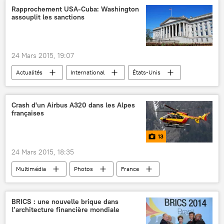
Alexandre Ionov
Rapprochement USA-Cuba: Washington
assouplit les sanctions
Mouvement nationaliste du Texas (BAT)
24 Mars 2015, 19:07
Actualités
International
États-Unis
Cuba
sanctions
Crash d'un Airbus A320 dans les Alpes
françaises
13
24 Mars 2015, 18:35
Multimédia
Photos
France
Germanwings
Airbus A320
crash d'avion
BRICS : une nouvelle brique dans
l’architecture financière mondiale
Crash de l'Airbus A320 de Germanwings