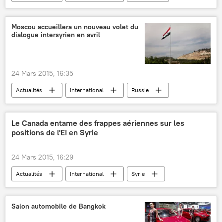
États-Unis
Alexandre Jarov
CNN
Roskomnadzor
Moscou accueillera un nouveau volet du
dialogue intersyrien en avril
24 Mars 2015, 16:35
Actualités
International
Russie
Syrie
Moscou
Situation en Syrie (2014)
Le Canada entame des frappes aériennes sur les
positions de l'EI en Syrie
24 Mars 2015, 16:29
Actualités
International
Syrie
Canada
Etat islamique
L'Etat islamique (2014)
Salon automobile de Bangkok