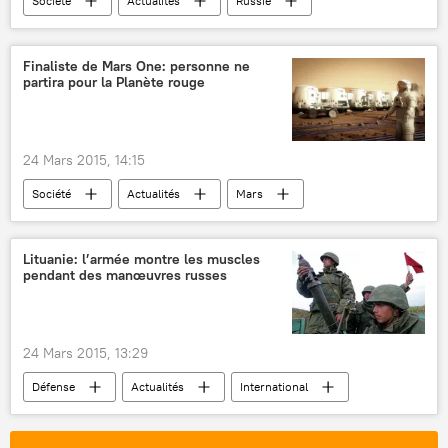
Société
Actualités
Russie
Lune
Iouri Koptev
Holding spatial russe Roscosmos
Angara-A5
Finaliste de Mars One: personne ne
partira pour la Planète rouge
cosmodrome Vostotchny
Sciences et tech
24 Mars 2015, 14:15
Société
Actualités
Mars
Joseph Roche
NASA
Mars One
espace
Exploration de Mars
Lituanie: l’armée montre les muscles
pendant des manœuvres russes
Sciences et tech
24 Mars 2015, 13:29
Défense
Actualités
International
Russie
Lituanie
pays baltes
Kaliningrad
OTAN