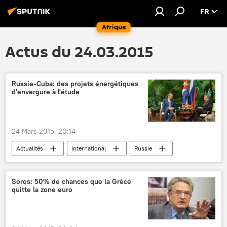
FR
Afrique
Actus du 24.03.2015
Russie-Cuba: des projets énergétiques
d'envergure à l'étude
24 Mars 2015, 20:14
Actualités
International
Russie
Cuba
Sergueï Lavrov
Raul Castro
Bruno Rodriguez
Soros: 50% de chances que la Grèce
quitte la zone euro