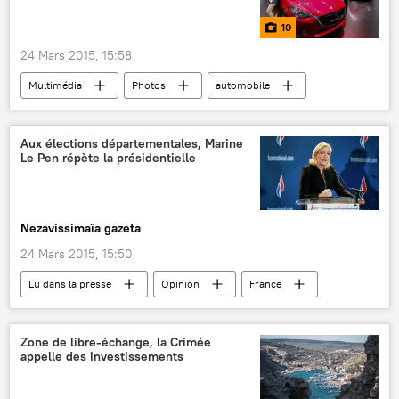
10
24 Mars 2015, 15:58
Multimédia
Photos
automobile
Aux élections départementales, Marine
Le Pen répète la présidentielle
Nezavissimaïa gazeta
24 Mars 2015, 15:50
Lu dans la presse
Opinion
France
Marine Le Pen
Front national (FN)
Zone de libre-échange, la Crimée
appelle des investissements