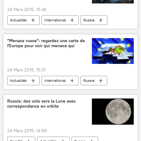
24 Mars 2015, 15:46
Actualités
International
Russie
Crimée
zone de libre-échange
"Menace russe": regardez une carte de
l'Europe pour voir qui menace qui
24 Mars 2015, 15:31
Actualités
International
Russie
Occident
États-Unis
Ukraine
Neil Clark
Union européenne (UE)
Russie: des vols vers la Lune avec
correspondance en orbite
24 Mars 2015, 14:59