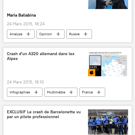
Maria Baliabina
24 Mars 2015, 18:24
Analyse
Opinion
Russie
BRICS
Fonds monétaire international (FMI)
Nouvelle banque de développement (NDB)
Crash d'un A320 allemand dans les
Alpes
24 Mars 2015, 18:10
Infographies
Multimédia
France
Germanwings
Airbus A320
crash d'avion
EXCLUSIF Le crash de Barcelonette vu
par un pilote professionnel
Crash de l'Airbus A320 de Germanwings