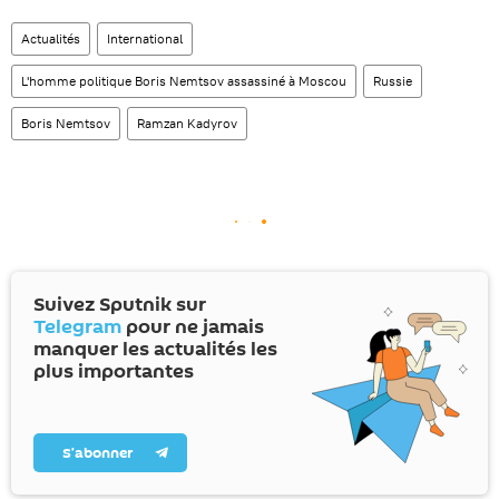
Actualités
International
L'homme politique Boris Nemtsov assassiné à Moscou
Russie
Boris Nemtsov
Ramzan Kadyrov
Suivez Sputnik sur
Telegram
pour ne jamais
manquer les actualités les
plus importantes
S’abonner