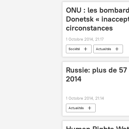
ONU : les bombard
Donetsk « inaccept
circonstances
1 Octobre 2014, 21:17
Société
Actualités
Russie: plus de 57
2014
1 Octobre 2014, 21:14
Actualités
Human Rights Watc