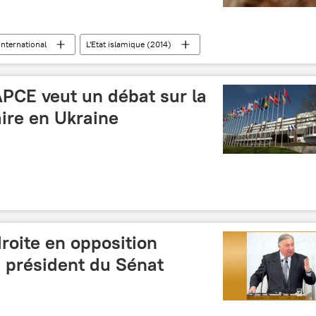
International
L'Etat islamique (2014)
APCE veut un débat sur la
ire en Ukraine
droite en opposition
u président du Sénat