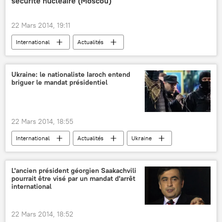
sécurité nucléaire (Moscou)
22 Mars 2014, 19:11
International
Actualités
Ukraine: le nationaliste Iaroch entend
briguer le mandat présidentiel
22 Mars 2014, 18:55
International
Actualités
Ukraine
Dmitri Iaroch
Secteur droit
Règlement de la situation en Ukraine (2014)
L'ancien président géorgien Saakachvili
pourrait être visé par un mandat d'arrêt
international
22 Mars 2014, 18:52