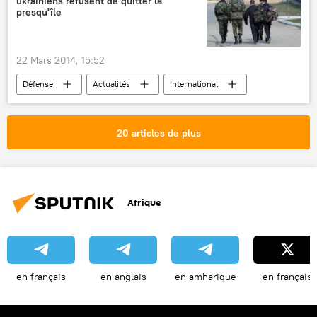
ukrainiens refusent de quitter la
presqu'île
22 Mars 2014, 15:52
Défense
Actualités
International
référendum en Crimée (2014)
20 articles de plus
Afrique
en français
en anglais
en amharique
en français