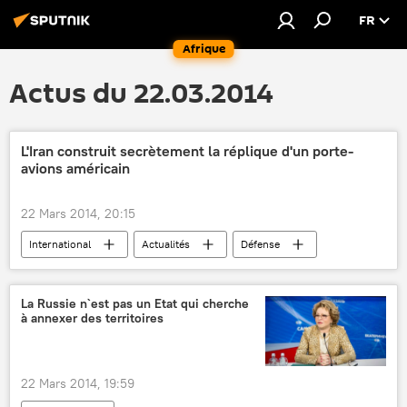
FR
Afrique
Actus du 22.03.2014
L'Iran construit secrètement la réplique d'un porte-
avions américain
22 Mars 2014, 20:15
International
Actualités
Défense
La Russie n`est pas un Etat qui cherche
à annexer des territoires
22 Mars 2014, 19:59