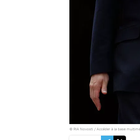
© RIA Novosti
/
Accéder à la base multim