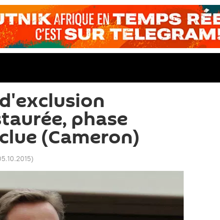
 d'exclusion
staurée, phase
xclue (Cameron)
05.10.2015
)