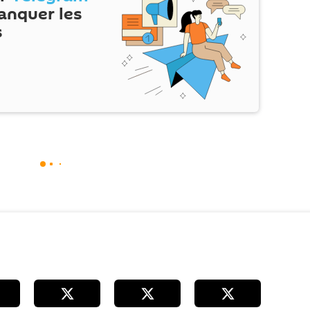
anquer les
s