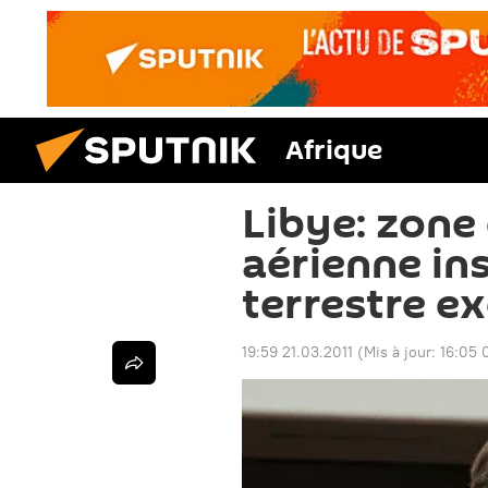
Afrique
Libye: zone
aérienne in
terrestre e
19:59 21.03.2011
(Mis à jour:
16:05 