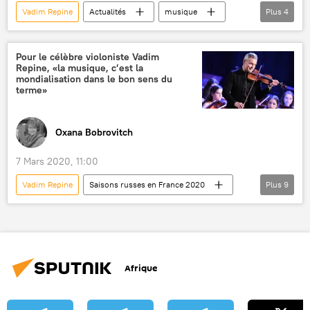
Vadim Repine
Actualités
musique
Plus
4
festival
Sibérie
Transsibérien
France
Pour le célèbre violoniste Vadim
Repine, «la musique, c’est la
mondialisation dans le bon sens du
terme»
Oxana Bobrovitch
7 Mars 2020, 11:00
Vadim Repine
Saisons russes en France 2020
Plus
9
International
Actualités
Saisons russes en France
violon Stradivarius
violon
France
Russie
Afrique
Piotr Tchaïkovski
Alexandre Glazounov