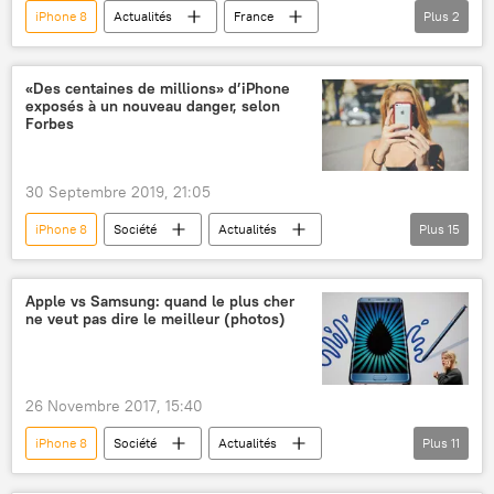
iPhone 8
Actualités
France
Plus
2
Aude
police
faits divers
«Des centaines de millions» d’iPhone
exposés à un nouveau danger, selon
Forbes
30 Septembre 2019, 21:05
iPhone 8
Société
Actualités
Plus
15
Apple
iPhone
iPad
hackers
sécurité
iPod
Apple vs Samsung: quand le plus cher
ne veut pas dire le meilleur (photos)
jailbreak
iPhone 5
iPhone 6
iPhone 7
iPhone 6S
iPhone 4S
iPhone X
iPhone 5S
iPhone 5C
26 Novembre 2017, 15:40
Sciences et tech
iPhone 8
Société
Actualités
Plus
11
Apple
Samsung
Sony