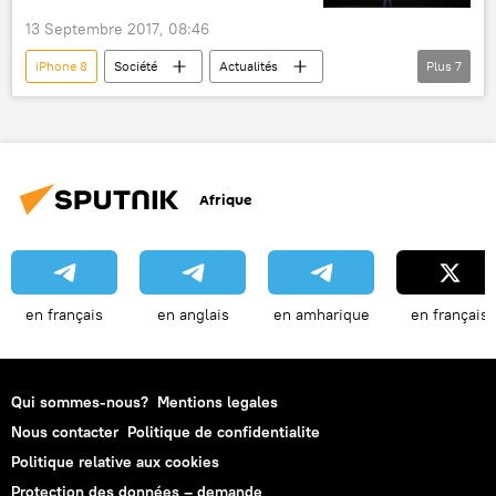
13 Septembre 2017, 08:46
iPhone 8
Société
Actualités
Plus
7
États-Unis
Apple
iPhone
iPhone X
iPhone 8 Plus
prix
réaction
Afrique
en français
en anglais
en amharique
en français
Qui sommes-nous?
Mentions legales
Nous contacter
Politique de confidentialite
Politique relative aux cookies
Protection des données – demande