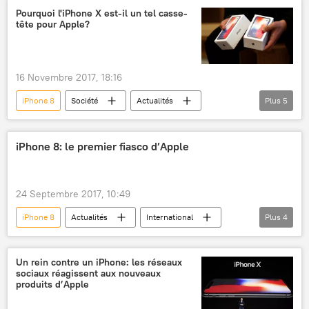
iPhone 7
iPhone X
iPhone 8 Plus
Pourquoi l'iPhone X est-il un tel casse-
tête pour Apple?
classement
smartphones
portable
appareils
liste
Sciences et tech
16 Novembre 2017, 18:16
iPhone 8
Société
Actualités
Plus
5
Apple
Foxconn
iPhone
iPhone X
smartphones
iPhone 8: le premier fiasco d’Apple
Sciences et tech
24 Septembre 2017, 10:49
iPhone 8
Actualités
International
Plus
4
Apple
NASDAQ
ventes
échec
Un rein contre un iPhone: les réseaux
sociaux réagissent aux nouveaux
produits d’Apple