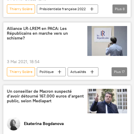
Thierry Solère
Présidentielle française 2022
Plus
8
Emmanuel Macron
Alstom
Olivier Marleix
General Electric
Alliance LR-LREM en PACA: Les
Républicains en marche vers un
Alexis Kohler
élection présidentielle
schisme?
Canard Enchaîné
ministère français de l'Économie et des Finances
3 Mai 2021, 18:54
Thierry Solère
Politique
Actualités
Plus
17
Emmanuel Macron
Jean Castex
Renaud Muselier
Eric Ciotti
Un conseiller de Macron suspecté
d’avoir détourné 167.000 euros d’argent
La République en Marche! (LREM)
public, selon Mediapart
Les Républicains (LR)
Présidentielle française 2022
Ekaterina Bogdanova
élections régionales
Provence