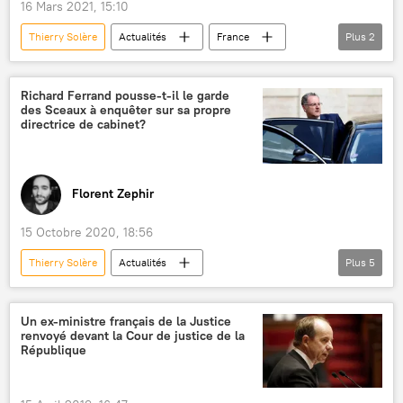
Alpes-Maritimes
David Lisnard
16 Mars 2021, 15:10
Marine Le Pen
Thierry Mariani
Thierry Solère
Actualités
France
Plus
2
Christian Estrosi
Christian Jacob
Emmanuel Macron
détournement de fonds
Rassemblement national (RN)
France
Richard Ferrand pousse-t-il le garde
des Sceaux à enquêter sur sa propre
directrice de cabinet?
Florent Zephir
15 Octobre 2020, 18:56
Thierry Solère
Actualités
Plus
5
Eric Dupond-Moretti
justice
Richard Ferrand
immunité parlementaire
Un ex-ministre français de la Justice
renvoyé devant la Cour de justice de la
France
République