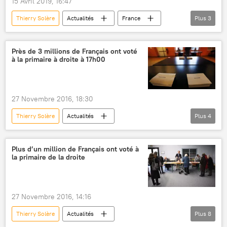
15 Avril 2019, 16:47
Thierry Solère
Actualités
France
Plus
3
Jean-Jacques Urvoas
cour de justice
secret professionnel
Près de 3 millions de Français ont voté
à la primaire à droite à 17h00
27 Novembre 2016, 18:30
Thierry Solère
Actualités
Plus
4
Primaire de la droite en France
France
primaire de la droite en France (2016)
Plus d’un million de Français ont voté à
la primaire de la droite
taux de participation
27 Novembre 2016, 14:16
Thierry Solère
Actualités
Plus
8