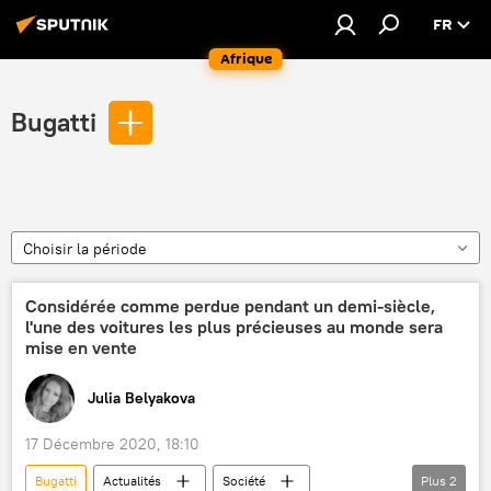
FR
Afrique
Bugatti
Choisir la période
Considérée comme perdue pendant un demi-siècle,
l'une des voitures les plus précieuses au monde sera
mise en vente
Julia Belyakova
17 Décembre 2020, 18:10
Bugatti
Actualités
Société
Plus
2