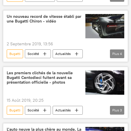
Culture
automobile
vente aux enchères
Un nouveau record de vitesse établi par
une Bugatti Chiron - vidéo
2 Septembre 2019, 13:56
Bugatti
Société
Actualités
Plus
4
Bugatti Chiron
vitesse
record
insolite
Les premiers clichés de la nouvelle
Bugatti Centodieci fuitent avant sa
présentation officielle - photos
15 Août 2019, 20:25
Bugatti
Société
Actualités
Plus
3
Californie
concours
Sciences et tech
L’auto neuve la plus chère au monde, La