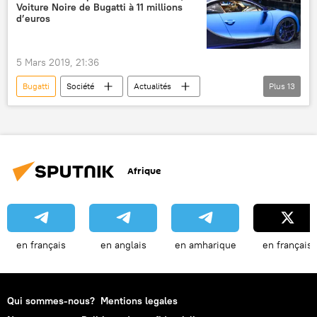
Voiture Noire de Bugatti à 11 millions
d’euros
5 Mars 2019, 21:36
Bugatti
Société
Actualités
Plus
13
International
France
Genève
Ettore Bugatti
Jean Bugatti
Stephan Winkelmann
automobile
Afrique
prix
design
motorisation
collectionneurs
produit de luxe
Sciences et tech
en français
en anglais
en amharique
en français
Qui sommes-nous?
Mentions legales