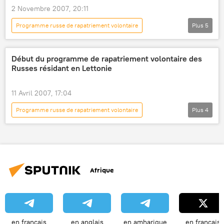
2 Novembre 2007, 20:11
Programme russe de rapatriement volontaire
Plus
5
International
Actualités
Société
Russie
Vladimir Kalanda
Début du programme de rapatriement volontaire des
Russes résidant en Lettonie
11 Avril 2007, 17:04
Programme russe de rapatriement volontaire
Plus
4
Société
Actualités
Lettonie
Riga
Russie
Afrique
en français
en anglais
en amharique
en français