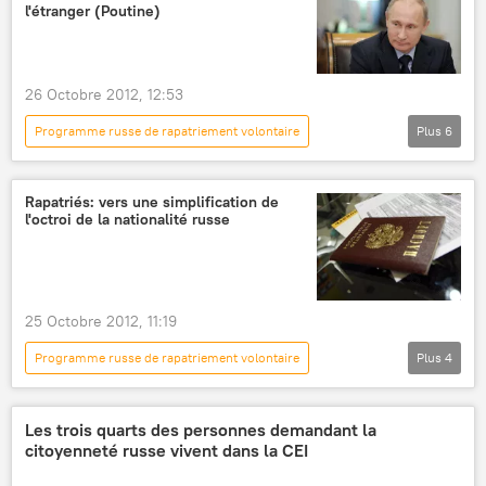
l'étranger (Poutine)
26 Octobre 2012, 12:53
Programme russe de rapatriement volontaire
Plus
6
International
Actualités
Russie
Saint-Pétersbourg
Vladimir Poutine
Rapatriés: vers une simplification de
l'octroi de la nationalité russe
4e Congrès mondial des Russes de l'étranger
25 Octobre 2012, 11:19
Programme russe de rapatriement volontaire
Plus
4
International
Actualités
Russie
citoyenneté
Les trois quarts des personnes demandant la
citoyenneté russe vivent dans la CEI