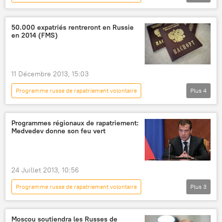
Actualités
International
Russie
Ukraine
Konstantin Romodanovski
50.000 expatriés rentreront en Russie
en 2014 (FMS)
Service fédéral russe des migrations (FMS)
réfugiés ukrainiens
Situation concernant les réfugiés ukrainiens (2014)
11 Décembre 2013, 15:03
Programme russe de rapatriement volontaire
Plus
4
International
Actualités
Russie
Service fédéral russe des migrations (FMS)
Programmes régionaux de rapatriement:
Medvedev donne son feu vert
24 Juillet 2013, 10:56
Programme russe de rapatriement volontaire
Plus
3
Actualités
Russie
Dmitri Medvedev
Moscou soutiendra les Russes de