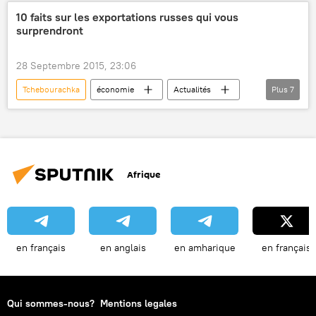
VKontakte
Pokemon Go
10 faits sur les exportations russes qui vous
surprendront
2D Among Us
jeu d'ordinateur
dessin animé
Internet
insolite
28 Septembre 2015, 23:06
Tchebourachka
économie
Actualités
Plus
7
Russie
exportations
char
agriculture
vodka
industrie
automobile
Afrique
en français
en anglais
en amharique
en français
Qui sommes-nous?
Mentions legales