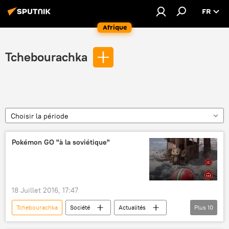
FR
Afrique
Tchebourachka
Choisir la période
Pokémon GO "à la soviétique"
18 Juillet 2016, 17:47
Tchebourachka
Société
Actualités
Plus
10
International
URSS
Russie