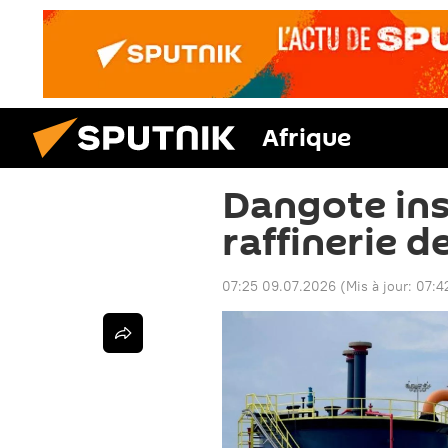
Afrique
Dangote ins
raffinerie d
07:25 09.07.2026
(Mis à jour:
07:4