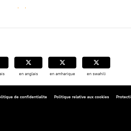
ais
en anglais
en amharique
en swahili
litique de confidentialite
Politique relative aux cookies
Protect