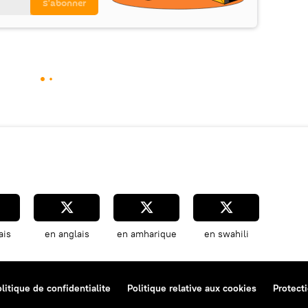
ais
en anglais
en amharique
en swahili
litique de confidentialite
Politique relative aux cookies
Protect