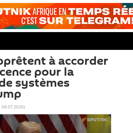
pprêtent à accorder
icence pour la
 de systèmes
rump
2 08.07.2026
)