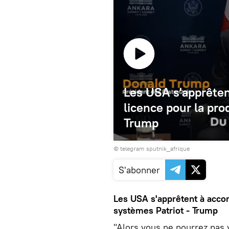
Les USA s'apprêten
licence pour la pro
Trump
© telegram sputnik_afrique
S'abonner
Les USA s'apprêtent à accor
systèmes Patriot - Trump
"Alors vous ne pourrez pas 