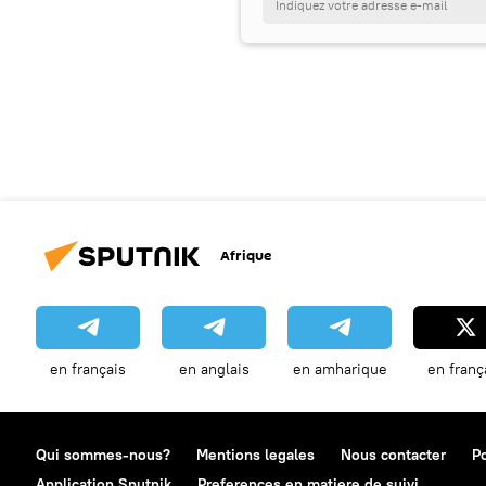
Afrique
en français
en anglais
en amharique
en franç
Qui sommes-nous?
Mentions legales
Nous contacter
Po
Application Sputnik
Preferences en matiere de suivi