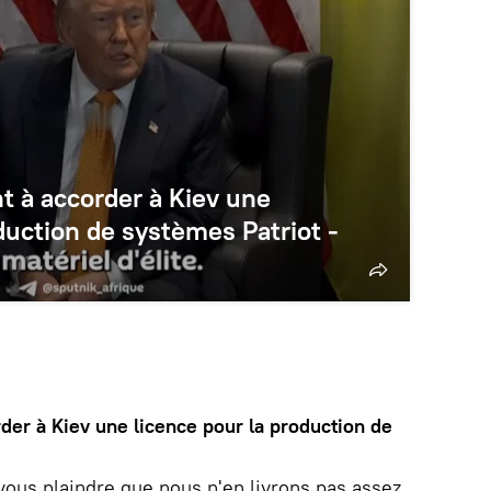
t à accorder à Kiev une
duction de systèmes Patriot -
der à Kiev une licence pour la production de
vous plaindre que nous n'en livrons pas assez.