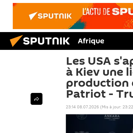
Afrique
Les USA s'a
à Kiev une l
production
Patriot - T
23:14 08.07.2026
(Mis à jour:
23:2