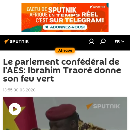
FR
Afrique
Le parlement confédéral de
l'AES: Ibrahim Traoré donne
son feu vert
13:55 30.06.2026
Lire
la
vidéo