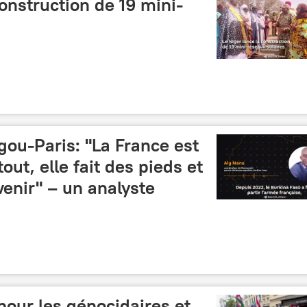
construction de 19 mini-
ou-Paris: "La France est
tout, elle fait des pieds et
enir" – un analyste
 pour les génocidaires et