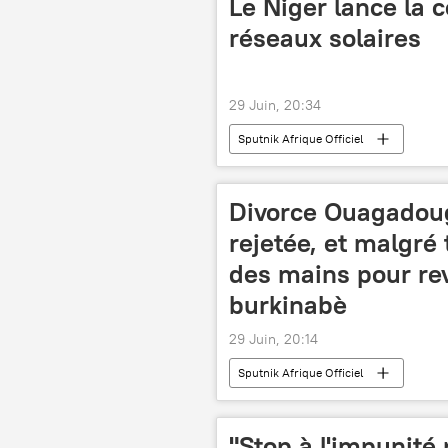
Le Niger lance la 
réseaux solaires
29 Juin, 20:34
Sputnik Afrique Officiel
Divorce Ouagadoug
rejetée, et malgré 
des mains pour rev
burkinabè
29 Juin, 20:14
Sputnik Afrique Officiel
"Stop à l'impunité