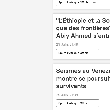
Sputnik Afrique Officiel
"L’Éthiopie et la 
que des frontière
Abiy Ahmed s’entr
29 Juin, 21:48
Sputnik Afrique Officiel
Séismes au Venezue
montre se poursuit
survivants
29 Juin, 21:38
Sputnik Afrique Officiel