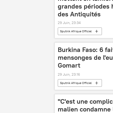
grandes périodes h
des Antiquités
29 Juin, 23:34
Sputnik Afrique Officiel
Burkina Faso: 6 fa
mensonges de l'eu
Gomart
29 Juin, 23:16
Sputnik Afrique Officiel
"C'est une complic
malien condamne l