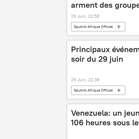
arment des groupes
29 Juin, 22:58
Sputnik Afrique Officiel
Principaux événe
soir du 29 juin
29 Juin, 22:38
Sputnik Afrique Officiel
Venezuela: un je
106 heures sous l