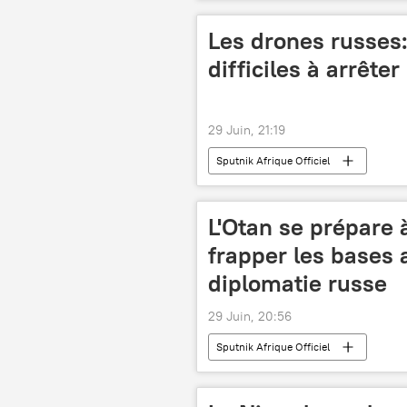
Les drones russes: 
difficiles à arrêter
29 Juin, 21:19
Sputnik Afrique Officiel
L'Otan se prépare 
frapper les bases 
diplomatie russe
29 Juin, 20:56
Sputnik Afrique Officiel