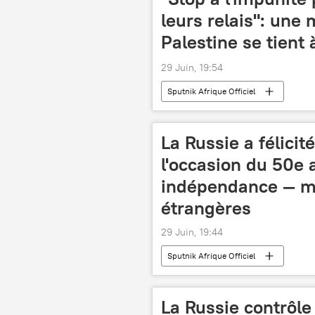
leurs relais": une
Palestine se tient 
29 Juin, 19:54
Sputnik Afrique Officiel
La Russie a félicit
l'occasion du 50e 
indépendance — mi
étrangères
29 Juin, 19:44
Sputnik Afrique Officiel
La Russie contrôl