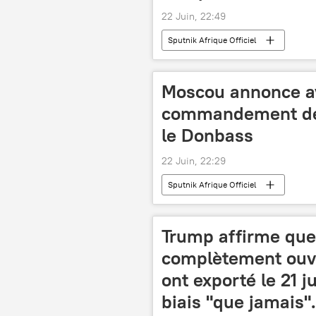
22 Juin, 22:49
Sputnik Afrique Officiel
Moscou annonce av
commandement de 
le Donbass
22 Juin, 22:29
Sputnik Afrique Officiel
Trump affirme que 
complètement ouve
ont exporté le 21 j
biais "que jamais".