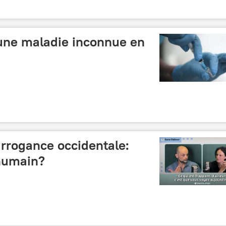
une maladie inconnue en
'arrogance occidentale:
’humain?