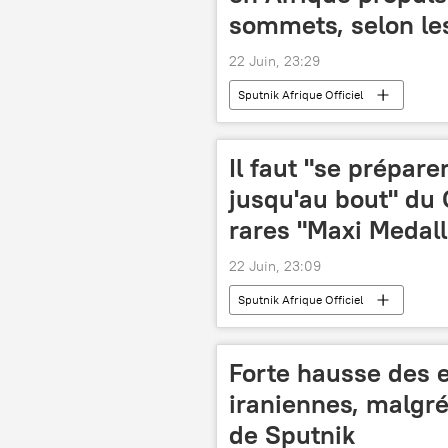
sommets, selon le
22 Juin, 23:29
Sputnik Afrique Officiel
Il faut "se prépar
jusqu'au bout" du 
rares "Maxi Medall
22 Juin, 23:09
Sputnik Afrique Officiel
Forte hausse des e
iraniennes, malgré
de Sputnik