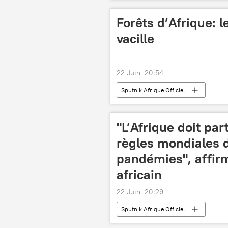
Forêts d’Afrique: l
vacille
22 Juin, 20:54
Sputnik Afrique Officiel
"L’Afrique doit par
règles mondiales d
pandémies", affirm
africain
22 Juin, 20:29
Sputnik Afrique Officiel