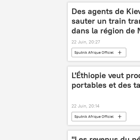
Des agents de Kiev
sauter un train tr
dans la région de
22 Juin, 20:27
Sputnik Afrique Officiel
L'Éthiopie veut pr
portables et des t
22 Juin, 20:14
Sputnik Afrique Officiel
"Les revenus du pé