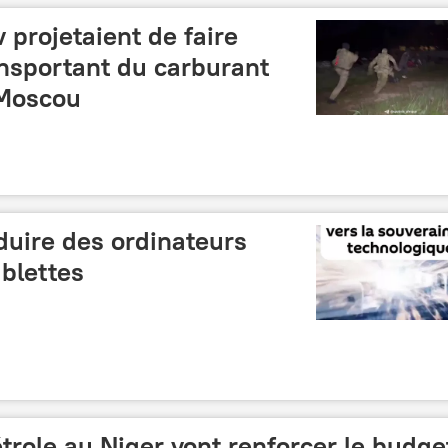
 projetaient de faire
ansportant du carburant
 Moscou
oduire des ordinateurs
ablettes
trole au Niger vont renforcer le budge