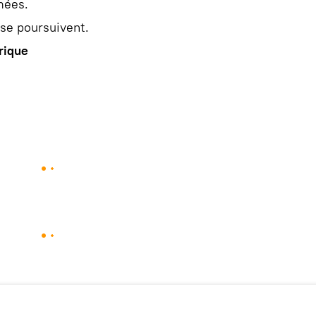
mées.
 se poursuivent.
rique