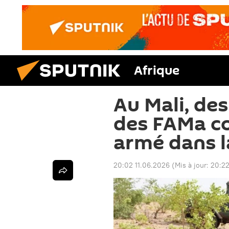
Afrique
Au Mali, de
des FAMa c
armé dans l
20:02 11.06.2026
(Mis à jour:
20:22