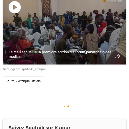
Lire
la
vidéo
Le Mali accueille la première édition du Forum panafricain des
médias
© telegram sputnik_afrique
Sputnik Afrique Officiel
Suivez Sputnik sur
X
pour