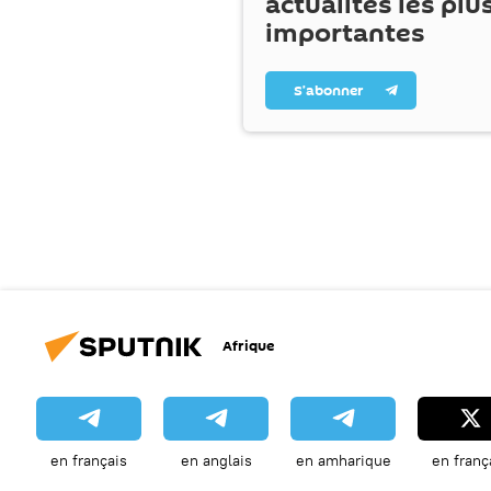
actualités les plu
importantes
S’abonner
Afrique
en français
en anglais
en amharique
en franç