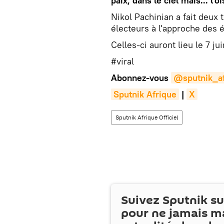
paix, dans le ciel mais... l'o
Nikol Pachinian a fait deux 
électeurs à l'approche des é
Celles-ci auront lieu le 7 jui
#viral
Abonnez-vous
@sputnik_af
Sputnik Afrique
|
X
Sputnik Afrique Officiel
Suivez Sputnik s
pour ne jamais m