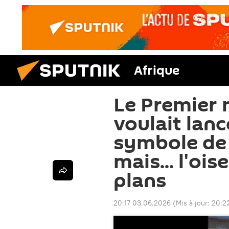
Afrique
Le Premier 
voulait lan
symbole de p
mais... l'oi
plans
20:17 03.06.2026
(Mis à jour:
20:2