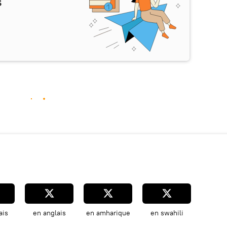
s
ais
en anglais
en amharique
en swahili