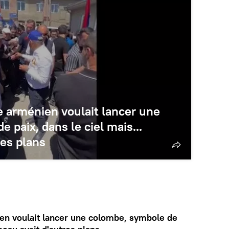
e arménien voulait lancer une
 paix, dans le ciel mais...
res plans
en voulait lancer une colombe, symbole de