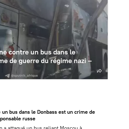
nne contre un bus dans le
me de guerre du régime nazi –
e un bus dans le Donbass est un crime de
sponsable russe
en a attaqué un bus reliant Moscou à