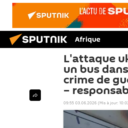
Afrique
L'attaque u
un bus dans
crime de gu
– responsab
09:55 03.06.2026
(Mis à jour:
10:0