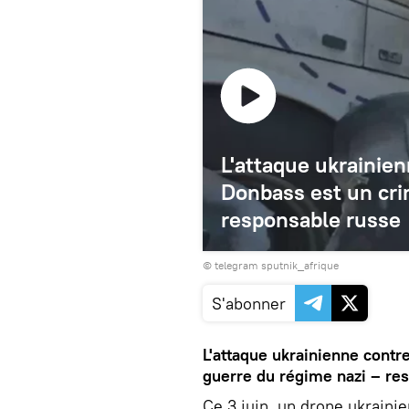
L'attaque ukrainie
Donbass est un cri
responsable russe
© telegram sputnik_afrique
S'abonner
L'attaque ukrainienne contr
guerre du régime nazi – re
Ce 3 juin, un drone ukraini