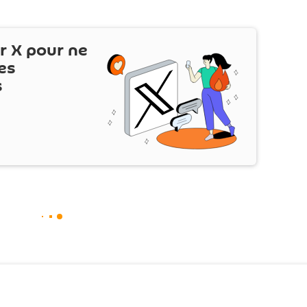
ur
X
pour ne
es
s