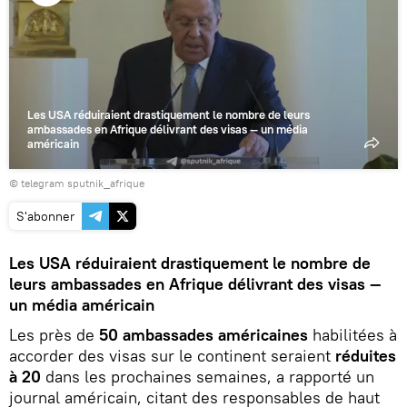
Lire
la
vidéo
Les USA réduiraient drastiquement le nombre de leurs
ambassades en Afrique délivrant des visas — un média
américain
© telegram sputnik_afrique
S'abonner
Les USA réduiraient drastiquement le nombre de
leurs ambassades en Afrique délivrant des visas —
un média américain
Les près de
50 ambassades américaines
habilitées à
accorder des visas sur le continent seraient
réduites
à 20
dans les prochaines semaines, a rapporté un
journal américain, citant des responsables de haut