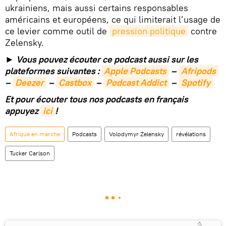
ukrainiens, mais aussi certains responsables
américains et européens, ce qui limiterait l’usage de
ce levier comme outil de
pression politique
contre
Zelensky.
► Vous pouvez écouter ce podcast aussi sur les
plateformes suivantes :
Apple Podcasts
–
Afripods
–
Deezer
–
Castbox
–
Podcast Addict
–
Spotify
Et pour écouter tous nos podcasts en français
appuyez
ici
!
Afrique en marche
Podcasts
Volodymyr Zelensky
révélations
Tucker Carlson