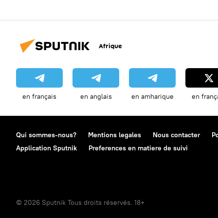
Afrique
en français
en anglais
en amharique
en franç
Qui sommes-nous?
Mentions legales
Nous contacter
Po
Application Sputnik
Preferences en matiere de suivi
© 2026 Sputnik Tous droits réservés. 18+