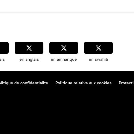
ais
en anglais
en amharique
en swahili
litique de confidentialite
Politique relative aux cookies
Protect