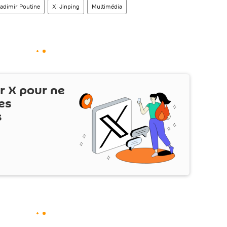
ladimir Poutine
Xi Jinping
Multimédia
ur
X
pour ne
es
s