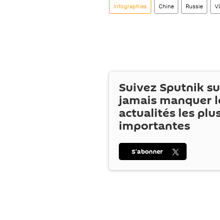
Infographies
Chine
Russie
V
Suivez Sputnik s
jamais manquer l
actualités les plu
importantes
S’abonner