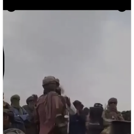
la
vidéo