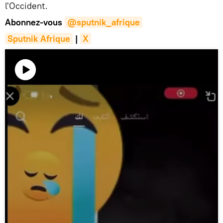
l'Occident.
Abonnez-vous
@sputnik_afrique
Sputnik Afrique
|
X
Lire
la
vidéo