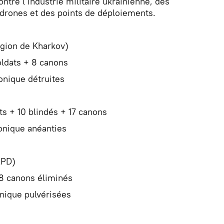
ontre l’industrie militaire ukrainienne, des
drones et des points de déploiements.
gion de Kharkov)
oldats + 8 canons
onique détruites
s + 10 blindés + 17 canons
ronique anéanties
PD)
18 canons éliminés
onique pulvérisées