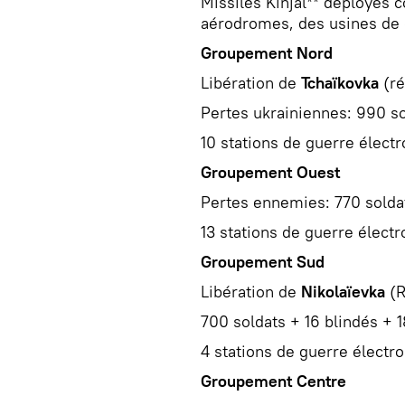
Missiles Kinjal** déployés c
aérodromes, des usines de 
Groupement Nord
Libération de
Tchaïkovka
(ré
Pertes ukrainiennes: 990 s
10 stations de guerre électr
Groupement Ouest
Pertes ennemies: 770 soldat
13 stations de guerre élect
Groupement Sud
Libération de
Nikolaïevka
(R
700 soldats + 16 blindés + 
4 stations de guerre électr
Groupement Centre