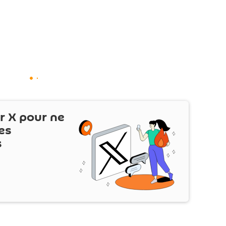
ur
X
pour ne
es
s