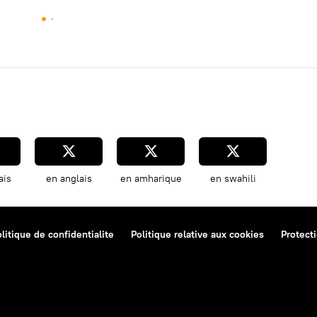
ais
en anglais
en amharique
en swahili
litique de confidentialite
Politique relative aux cookies
Protect