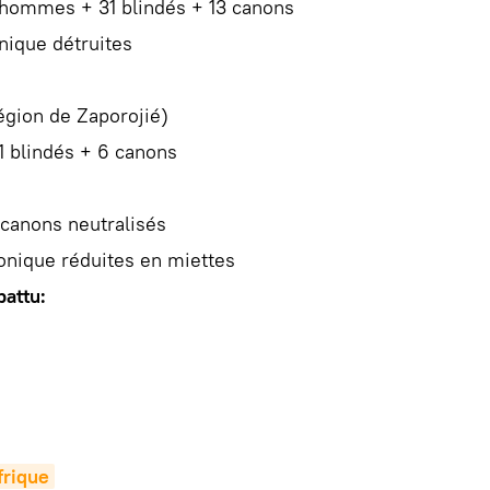
 hommes + 31 blindés + 13 canons
nique détruites
égion de Zaporojié)
21 blindés + 6 canons
 canons neutralisés
ronique réduites en miettes
battu:
rique