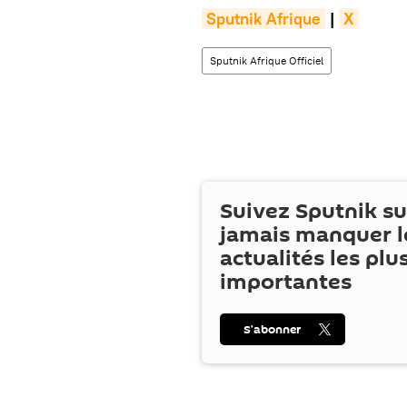
Sputnik Afrique
|
X
Sputnik Afrique Officiel
Suivez Sputnik s
jamais manquer l
actualités les plu
importantes
S’abonner