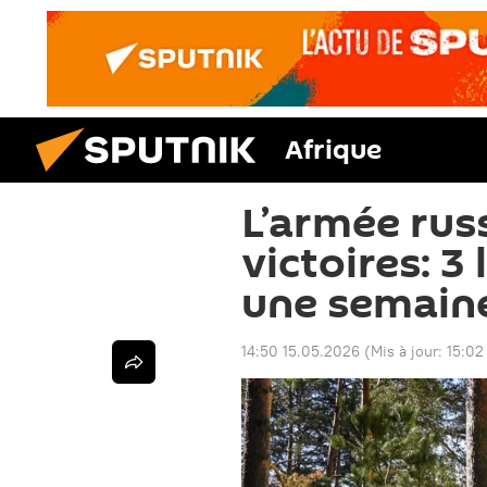
Afrique
L’armée rus
victoires: 3 
une semain
14:50 15.05.2026
(Mis à jour:
15:02