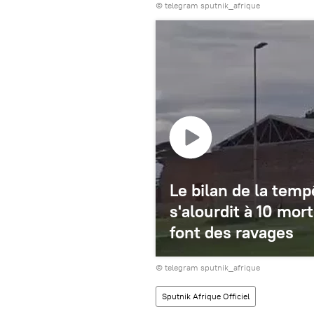
© telegram sputnik_afrique
Le bilan de la tem
s'alourdit à 10 mort
font des ravages
© telegram sputnik_afrique
Sputnik Afrique Officiel