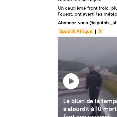
Un deuxième front froid, pl
l'ouest, ont averti les mété
Abonnez-vous
@sputnik_af
Sputnik Afrique
|
X
Le bilan de la tem
s'alourdit à 10 mort
font des ravages