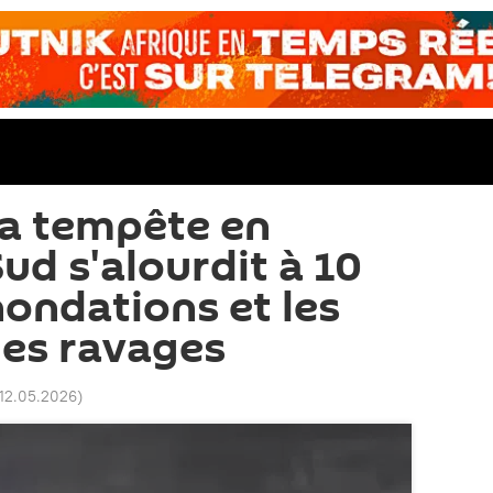
 la tempête en
ud s'alourdit à 10
nondations et les
des ravages
 12.05.2026
)