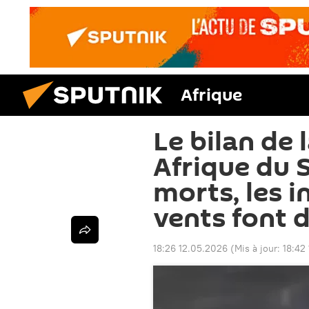
Afrique
Le bilan de
Afrique du S
morts, les i
vents font 
18:26 12.05.2026
(Mis à jour:
18:42