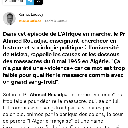
S'abonner
Kamal Louadj
Tous les articles
Écrire à l'auteur
Dans cet épisode de L'Afrique en marche, le Pr
Ahmed Rouadjia, enseignant-chercheur en
histoire et sociologie politique à l’université
de Biskra, rappelle les causes et les dessous
des massacres du 8 mai 1945 en Algérie. "Ça
n’a pas été une +violence+ car ce mot est trop
faible pour qualifier le massacre commis avec
un grand sang-froid".
Selon le Pr
Ahmed Rouadjia
, le terme "violence" est
trop faible pour décrire le massacre, qui, selon lui,
fut commis avec sang-froid par la soldatesque
coloniale, animée par la panique des colons, la peur
de perdre "l’Algérie française" et une haine
inexpiable contre l’indigène. Ce crime devait servir