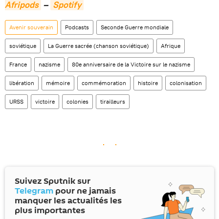
Afripods
–
Spotify
Avenir souverain
Podcasts
Seconde Guerre mondiale
soviétique
La Guerre sacrée (chanson soviétique)
Afrique
France
nazisme
80e anniversaire de la Victoire sur le nazisme
libération
mémoire
commémoration
histoire
colonisation
URSS
victoire
colonies
tirailleurs
Suivez Sputnik sur
Telegram
pour ne jamais
manquer les actualités les
plus importantes