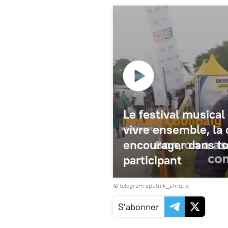
Le festival musica
vivre ensemble, la
encourager dans to
participant
© telegram sputnik_afrique
S'abonner