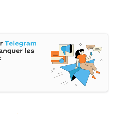
ur
Telegram
anquer les
s