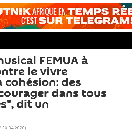
 musical FEMUA à
ntre le vivre
a cohésion: des
courager dans tous
", dit un
2 30.04.2026
)