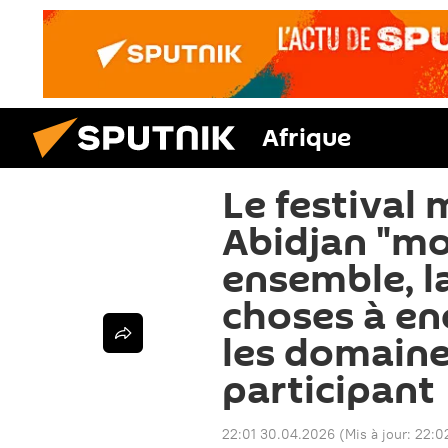
Afrique
Le festival
Abidjan "mo
ensemble, l
choses à en
les domaines
participant
22:01 30.04.2026
(Mis à jour:
22:0