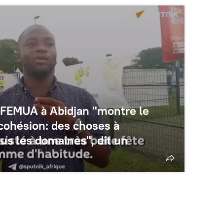
l FEMUA à Abidjan "montre le
 cohésion: des choses à
us les domaines", dit un