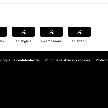
ais
en anglais
en amharique
en swahili
litique de confidentialite
Politique relative aux cookies
Protect